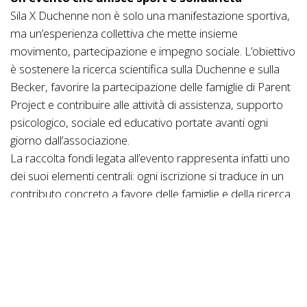
Sila X Duchenne non è solo una manifestazione sportiva,
ma un’esperienza collettiva che mette insieme
movimento, partecipazione e impegno sociale. L’obiettivo
è sostenere la ricerca scientifica sulla Duchenne e sulla
Becker, favorire la partecipazione delle famiglie di Parent
Project e contribuire alle attività di assistenza, supporto
psicologico, sociale ed educativo portate avanti ogni
giorno dall’associazione.
La raccolta fondi legata all’evento rappresenta infatti uno
dei suoi elementi centrali: ogni iscrizione si traduce in un
contributo concreto a favore delle famiglie e della ricerca.
In questo senso, pedalare o camminare nella Sila diventa
anche un modo per dare valore a un percorso di
solidarietà condivisa.
Il programma tra bici, trekking e natura
Nelle giornate di sabato e domenica, i partecipanti