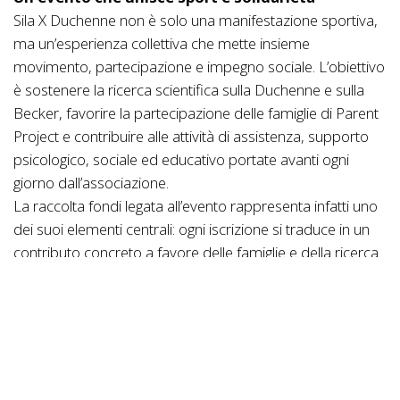
Sila X Duchenne non è solo una manifestazione sportiva,
ma un’esperienza collettiva che mette insieme
movimento, partecipazione e impegno sociale. L’obiettivo
è sostenere la ricerca scientifica sulla Duchenne e sulla
Becker, favorire la partecipazione delle famiglie di Parent
Project e contribuire alle attività di assistenza, supporto
psicologico, sociale ed educativo portate avanti ogni
giorno dall’associazione.
La raccolta fondi legata all’evento rappresenta infatti uno
dei suoi elementi centrali: ogni iscrizione si traduce in un
contributo concreto a favore delle famiglie e della ricerca.
In questo senso, pedalare o camminare nella Sila diventa
anche un modo per dare valore a un percorso di
solidarietà condivisa.
Il programma tra bici, trekking e natura
Nelle giornate di sabato e domenica, i partecipanti