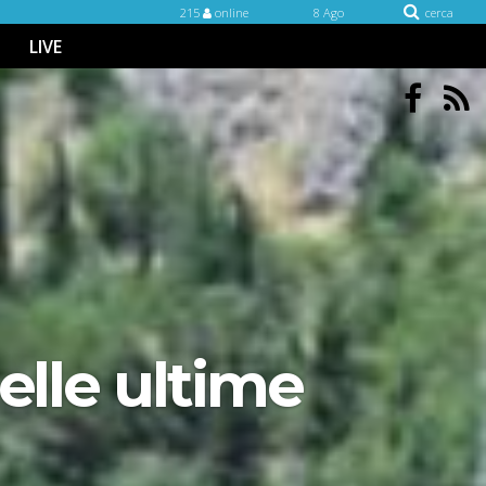
215
online
8 Ago
cerca
LIVE
elle ultime