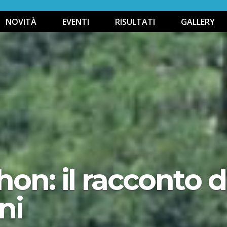
NOVITÀ
EVENTI
RISULTATI
GALLERY
hon: il racconto d
ni