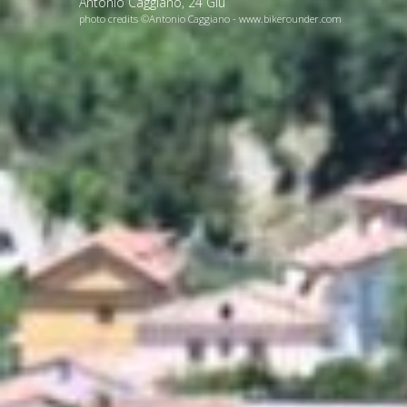
Antonio Caggiano
,
24
Giu
photo credits ©Antonio Caggiano - www.bikerounder.com