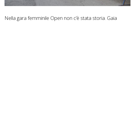
Nella gara femminile Open non c’è stata storia. Gaia
Tormena ha dominato la competizione dall’inizio alla fine,
confermando il suo straordinario stato di forma e
lasciando alle spalle l’italiana Elena Dal Ben e l’ungherese
Lora Oravecz.
Molto più combattuta la finale maschile, che ha regalato
emozioni fino agli ultimi metri. L’austriaco Theo Hauser
aveva preso il comando della corsa, ma sull’ultima salita
Jakob Klemencic ha trovato lo spunto decisivo per
superarlo e conquistare il successo. Sul terzo gradino del
podio è salito il beniamino di casa Pietro Cao, autore di
una prova di grande spessore davanti al pubblico
trevigiano.