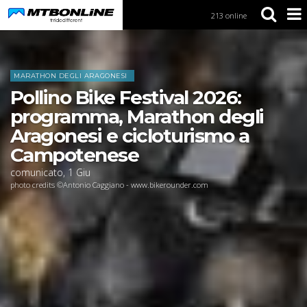
213 online
S
k
i
Home
News
p
t
MARATHON DEGLI ARAGONESI
o
Pollino Bike Festival 2026:
N
a
programma, Marathon degli
v
Aragonesi e cicloturismo a
i
g
Campotenese
a
comunicato
,
1
Giu
t
photo credits ©Antonio Caggiano - www.bikerounder.com
i
o
n
S
k
i
p
t
o