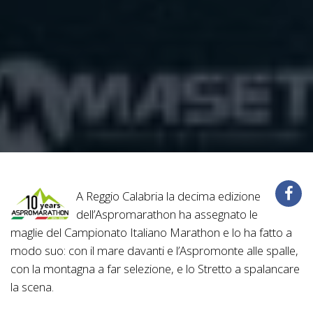
A Reggio Calabria la decima edizione
dell’Aspromarathon ha assegnato le
maglie del Campionato Italiano Marathon e lo ha fatto a
modo suo: con il mare davanti e l’Aspromonte alle spalle,
con la montagna a far selezione, e lo Stretto a spalancare
la scena.