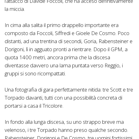
l’attacco di Davide Foccoli, che ha acceso definitivamente
la miccia.
In cima alla salita il primo drappello importante era
composto da Foccoli, Siffredi e Gioele De Cosmo. Poco
distanti, ad una trentina di secondi, Goria, Rabensteiner e
Dorigoni, lì in agguato pronti a rientrare. Dopo il GPM, a
quota 1400 metri, ancora prima che la discesa
diventasse davvero una lama puntata verso Reggio, i
gruppi si sono ricompattati.
Una fotografia di gara perfettamente nitida: tre Scott e tre
Torpado davanti, tutti con una possibilità concreta di
portarsi a casa il Tricolore.
In fondo alla lunga discesa, su uno strappo breve ma
velenoso, i tre Torpado hanno preso qualche secondo.
Rabensteiner, Dorigoni e De Cosmo, tre uomini fortissimi