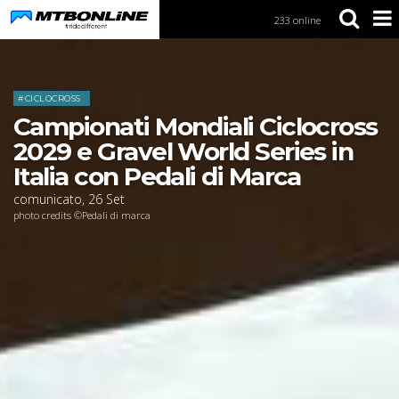
233 online
S
k
i
Home
News
p
t
#CICLOCROSS
o
Campionati Mondiali Ciclocross
N
a
2029 e Gravel World Series in
v
Italia con Pedali di Marca
i
g
comunicato
,
26
Set
a
photo credits ©Pedali di marca
t
i
o
n
S
k
i
p
t
o