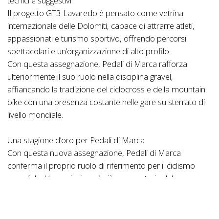
tecnici e suggestivi.
Il progetto GT3 Lavaredo è pensato come vetrina
internazionale delle Dolomiti, capace di attrarre atleti,
appassionati e turismo sportivo, offrendo percorsi
spettacolari e un’organizzazione di alto profilo.
Con questa assegnazione, Pedali di Marca rafforza
ulteriormente il suo ruolo nella disciplina gravel,
affiancando la tradizione del ciclocross e della mountain
bike con una presenza costante nelle gare su sterrato di
livello mondiale.
Una stagione d’oro per Pedali di Marca
Con questa nuova assegnazione, Pedali di Marca
conferma il proprio ruolo di riferimento per il ciclismo
mondiale. L’associazione è già assegnataria del
Campionato del Mondo Mountain Bike Marathon 2026 a
Primiero San Martino di Castrozza, che per la prima volta
nella storia, unificherà le categorie Elite e Master in un