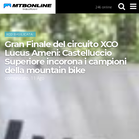
246 online
S
k
i
Home
News
p
t
XCO BASILICATA
o
Gran Finale del circuito XCO
N
a
Lucus Ameni: Castelluccio
v
Superiore incorona i campioni
i
g
della mountain bike
a
comunicato
,
11
Ago
t
i
o
n
S
k
i
p
t
o