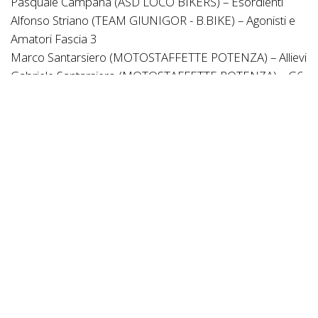
Pasquale Campana (ASD LOCO BIKERS) – Esordienti
Alfonso Striano (TEAM GIUNIGOR - B.BIKE) – Agonisti e
Amatori Fascia 3
Marco Santarsiero (MOTOSTAFFETTE POTENZA) – Allievi
Gabriele Santarsiero (MOTOSTAFFETTE POTENZA) – G6
Giovanissimi