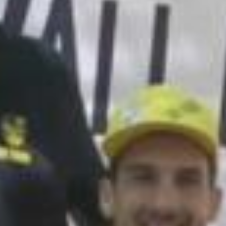
C
o
n
t
e
n
t