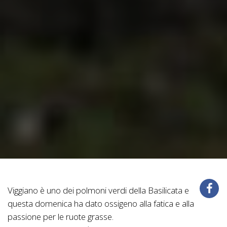
Viggiano è uno dei polmoni verdi della Basilicata e
questa domenica ha dato ossigeno alla fatica e alla
passione per le ruote grasse.