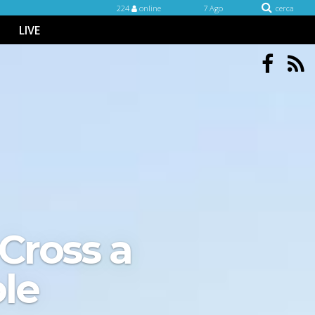
224
online
7 Ago
cerca
LIVE
Cross a
ole