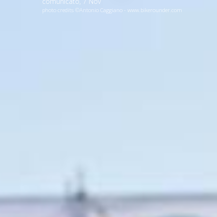
comunicato
,
7
Nov
photo credits ©Antonio Caggiano - www.bikerounder.com