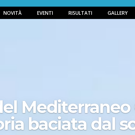
NOVITÀ
EVENTI
RISULTATI
GALLERY
el Mediterraneo 
oria baciata dal s