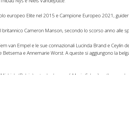
e Thibau Nys e Niels Vandeputte.
 titolo europeo Elite nel 2015 e Campione Europeo 2021, guider
del britannico Cameron Manson, secondo lo scorso anno alle sp
em van Empel e le sue connazionali Lucinda Brand e Ceylin de
e Betsema e Annemarie Worst. A queste si aggiungono la belga S
 Michiels (Belgio) e, tra le donne, di Marie Schreiber (Lussem
no Kryštof Bažant (Cechia), i belgi Arthur Van Den Boer, Mats Va
Svizzera).
nne de Cyclisme:
Con i Campionati Europei di Ciclocross a Po
iplina. Il ciclocross è un’espressione ciclistica affascinante,
 passione per il ciclismo, e la regione della Galizia, rinomata