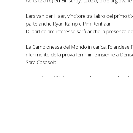
Aerts (2016) ed Eli Iserbyt (2020) oltre al giovan
Lars van der Haar, vincitore tra l’altro del primo
parte anche Ryan Kamp e Pim Ronhaar.
Di particolare interesse sarà anche la presenza 
La Campionessa del Mondo in carica, l’olandese F
riferimento della prova femminile insieme a Denis
Sara Casasola.
Tra gli Under 23 da segnalare la presenza di Jente
(Cechia).
Tra i protagonisti attesi delle prove junior spicca
Hofer e, tra le donne, la giovane Anja Grossmann (
Enrico Della Casa, Presidente dell’Union Europée
una nuova ed entusiasmante edizione di questa disc
radicata in Europa. La Spagna, una terra di grande