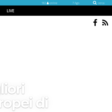
182
online
7 Ago
cerca
LIVE
iori
ropei di