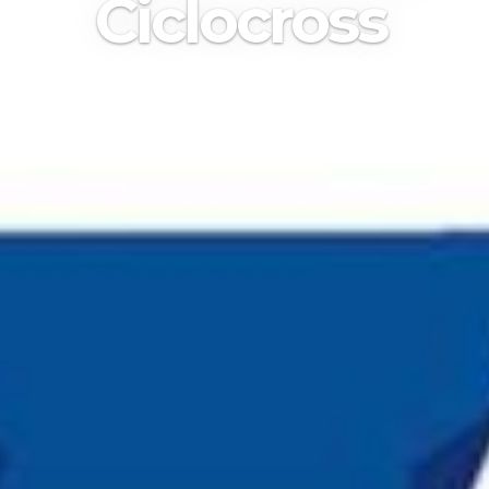
Ciclocross
Stefano Bertolotti - UEC Press Officer
,
30
Ott