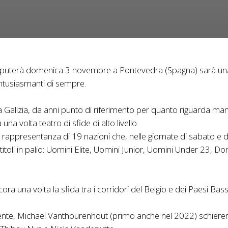
isputerà domenica 3 novembre a Pontevedra (Spagna) sarà una 
entusiasmanti di sempre.
la Galizia, da anni punto di riferimento per quanto riguarda mani
na volta teatro di sfide di alto livello.
i in rappresentanza di 19 nazioni che, nelle giornate di sabato
 titoli in palio: Uomini Elite, Uomini Junior, Uomini Under 23, 
ora una volta la sfida tra i corridori del Belgio e dei Paesi Bass
te, Michael Vanthourenhout (primo anche nel 2022) schiererà