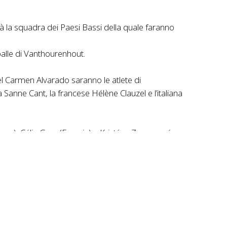
à la squadra dei Paesi Bassi della quale faranno
alle di Vanthourenhout.
l Carmen Alvarado saranno le atlete di
anne Cant, la francese Hélène Clauzel e l’italiana
burgo), Célia Grey (Francia) e Kristýna Zemanová
nden Eynde, Giel Lejeune, l’austriaco Valentin
ntevedra ormai alle porte, ci prepariamo a vivere
 ricca di storia e tradizione, profondamente
 per la sua ricca cultura, offrono un contesto