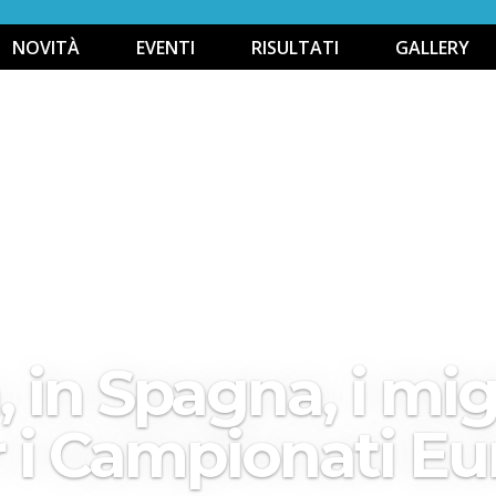
NOVITÀ
EVENTI
RISULTATI
GALLERY
 in Spagna, i migl
r i Campionati Eu