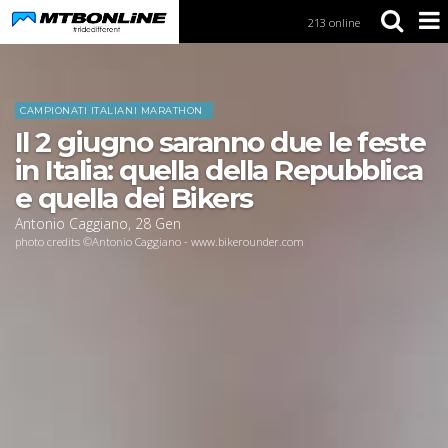
213 online
S
k
i
Home
News
p
t
CAMPIONATI ITALIANI MARATHON
o
Il 2 giugno saranno due le feste
N
a
in Italia: quella della Repubblica
v
e quella dei Bikers
i
g
Antonio Caggiano
,
28
Gen
a
photo credits ©Antonio Caggiano - www.bikerounder.com
t
i
o
n
S
k
i
p
t
o