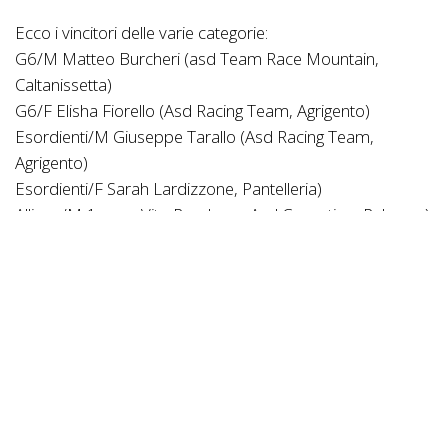
Ecco i vincitori delle varie categorie:
G6/M Matteo Burcheri (asd Team Race Mountain,
Caltanissetta)
G6/F Elisha Fiorello (Asd Racing Team, Agrigento)
Esordienti/M Giuseppe Tarallo (Asd Racing Team,
Agrigento)
Esordienti/F Sarah Lardizzone, Pantelleria)
Allievo/M 1 anno Vito Randazzo Asd Cosentino, Palermo)
Allievo/M 2 anno Sebastiano Vicari (Asd Team Race
Mountain, Caltanissetta)
Allievo/F 2 anno Alessia Miceli, Asd Natura rosa & Co,
Ragusa)
Juniores/M Filippo Lampasona (Asd GS Palermo)
Juniores/F Flavia Mangione (Asd Team Race Mountain,
Caltanissetta)
Under/Élite M Gaetano Romana (Asd Madone Racing