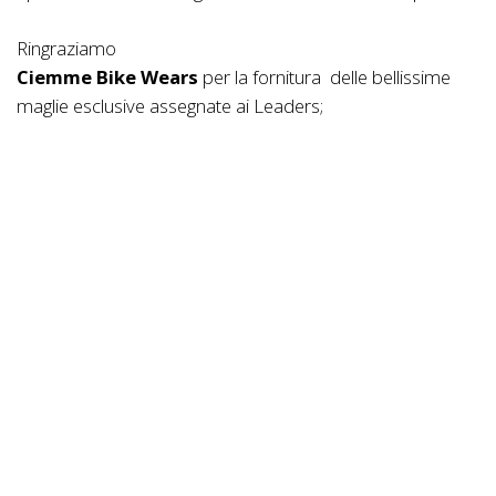
Ringraziamo
Ciemme Bike Wears
per la fornitura delle bellissime
maglie esclusive assegnate ai Leaders;
i Fratelli Cosenza
per la fornitura del nastro in nylon
per fettucciare i percorsi di gara
Giulio Carbone
per la produzione dei video reports
ScratchTV
per la diffusione dei video su piattaforma Sky
e Digitale terrestre
GMM
per la fornitura dei calzini assegnati nella
premiazione finale
CST
per i piccoli gadgets
MTBonline
per la comunicazione e diffusione dei
contenuti realizzati per il web
Una piccola anomalia la dobbiamo tuttavia considerare.
Evidenziando una situazione di assoluta buona fede,