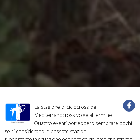
La stagione di ciclocross del
Mediterranocross volge al termine.
Quattro eventi potrebbero sembrare pochi
se si considerano le passate stagioni.
Nonostante la situazione economica delicata che stiamo