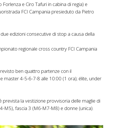
orlenza e Ciro Tafuri in cabina di regia) e
 fuoristrada FCI Campania presieduto da Pietro
o due edizioni consecutive di stop a causa della
i campionato regionale cross country FCI Campania
previsto ben quattro partenze con il
e master 4-5-6-7-8 alle 10:00 (1 ora); élite, under
è prevista la vestizione provvisoria delle maglie di
2 (M4-M5), fascia 3 (M6-M7-M8) e donne (unica).