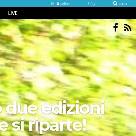
191
online
6 Ago
cerca
LIVE
 due edizioni
 si riparte!