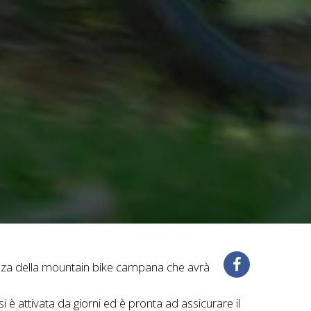
rtenza della mountain bike campana che avrà
è attivata da giorni ed è pronta ad assicurare il