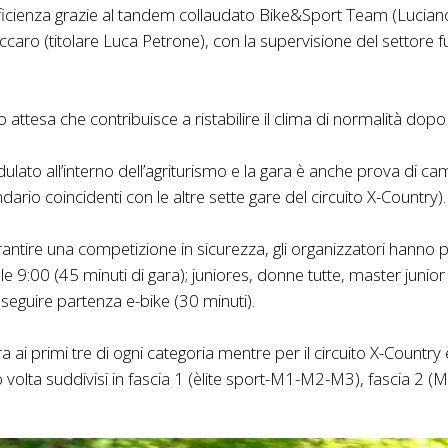
icienza grazie al tandem collaudato Bike&Sport Team (Luciano F
caro (titolare Luca Petrone), con la supervisione del settore
 attesa che contribuisce a ristabilire il clima di normalità dop
ondulato all’interno dell’agriturismo e la gara è anche prova d
dario coincidenti con le altre sette gare del circuito X-Country).
rantire una competizione in sicurezza, gli organizzatori hanno 
e 9:00 (45 minuti di gara); juniores, donne tutte, master junior 
 seguire partenza e-bike (30 minuti).
a ai primi tre di ogni categoria mentre per il circuito X-Country 
loro volta suddivisi in fascia 1 (èlite sport-M1-M2-M3), fascia 