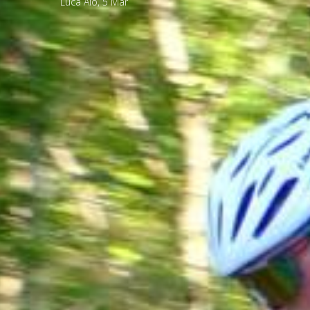
Luca Alò
,
5
Mar