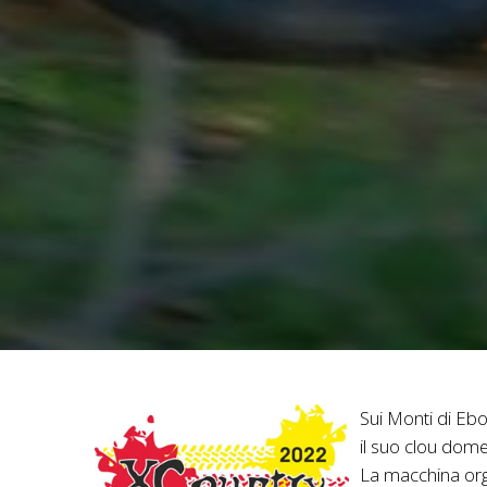
Sui Monti di Ebo
il suo clou dom
La macchina orga