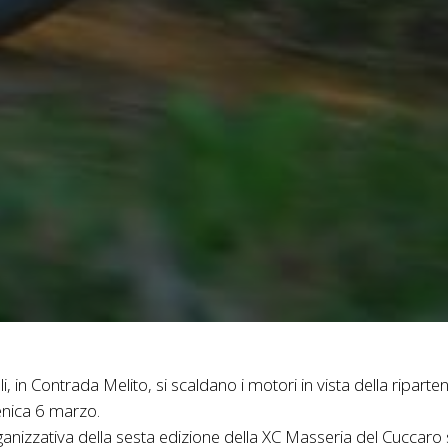
li, in Contrada Melito, si scaldano i motori in vista della ripa
enica 6 marzo.
nizzativa della sesta edizione della XC Masseria del Cuccaro si 