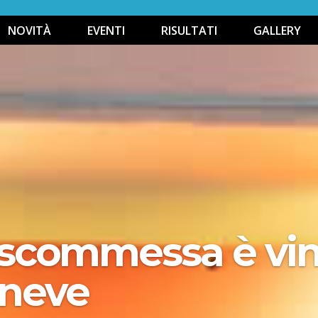
NOVITÀ
EVENTI
RISULTATI
GALLERY
la scommessa è vi
 neve