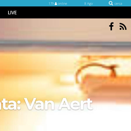
179
online
8 Ago
cerca
LIVE
nta: Van Aert