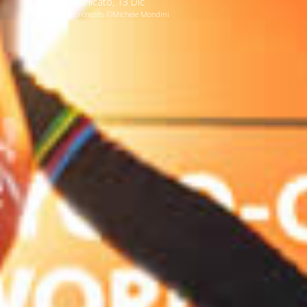
comunicato
,
13
Dic
photo credits ©Michele Mondini