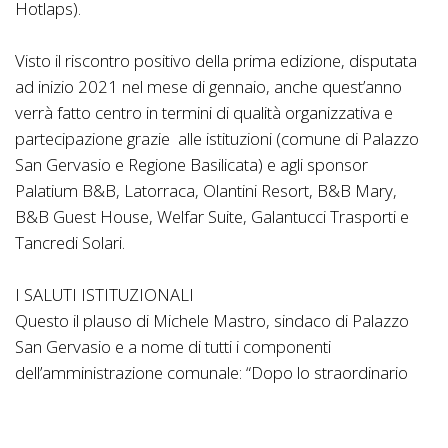
Hotlaps).
Visto il riscontro positivo della prima edizione, disputata
ad inizio 2021 nel mese di gennaio, anche quest’anno
verrà fatto centro in termini di qualità organizzativa e
partecipazione grazie alle istituzioni (comune di Palazzo
San Gervasio e Regione Basilicata) e agli sponsor
Palatium B&B, Latorraca, Olantini Resort, B&B Mary,
B&B Guest House, Welfar Suite, Galantucci Trasporti e
Tancredi Solari.
I SALUTI ISTITUZIONALI
Questo il plauso di Michele Mastro, sindaco di Palazzo
San Gervasio e a nome di tutti i componenti
dell’amministrazione comunale: “Dopo lo straordinario
successo della prima edizione, si terrà per la seconda
volta in questo 2021 il Trofeo Re Manfredi che è inserito