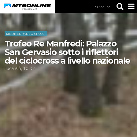
237 online
S
k
i
Home
News
p
t
MEDITERRANEO CROSS
o
Trofeo Re Manfredi: Palazzo
N
a
San Gervasio sotto i riflettori
v
del ciclocross a livello nazionale
i
g
Luca Alò
,
10
Dic
a
t
i
o
n
S
k
i
p
t
o