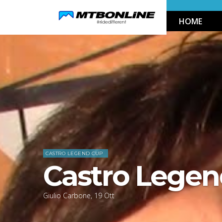
Skip
HOME
to
Navigation
Skip
Home
News
to
Content
CASTRO LEGEND CUP
Castro Lege
Giulio Carbone
,
19
Ott