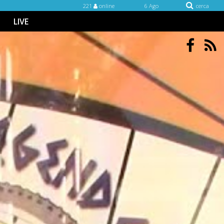
221
online
6 Ago
cerca
LIVE