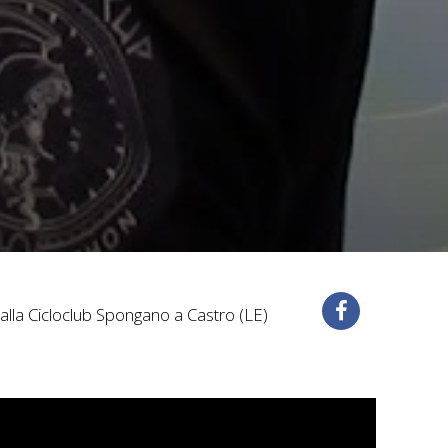
alla Cicloclub Spongano a Castro (LE)