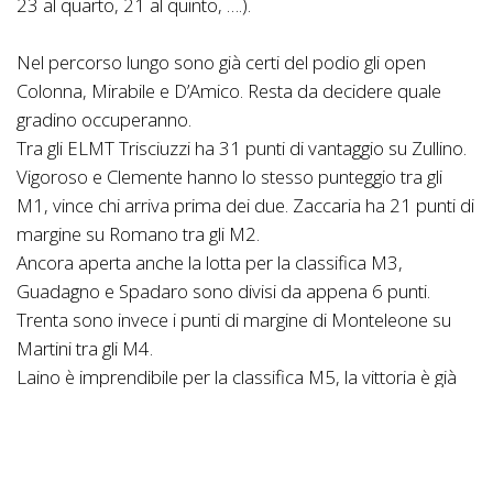
23 al quarto, 21 al quinto, ….).
Nel percorso lungo sono già certi del podio gli open
Colonna, Mirabile e D’Amico. Resta da decidere quale
gradino occuperanno.
Tra gli ELMT Trisciuzzi ha 31 punti di vantaggio su Zullino.
Vigoroso e Clemente hanno lo stesso punteggio tra gli
M1, vince chi arriva prima dei due. Zaccaria ha 21 punti di
margine su Romano tra gli M2.
Ancora aperta anche la lotta per la classifica M3,
Guadagno e Spadaro sono divisi da appena 6 punti.
Trenta sono invece i punti di margine di Monteleone su
Martini tra gli M4.
Laino è imprendibile per la classifica M5, la vittoria è già
sua. Quattordici punti dividono Lombardo e Aliquò tra gli
M6. Radesca, come Laino, è già matematicamente
vittorioso tra i Master Over.