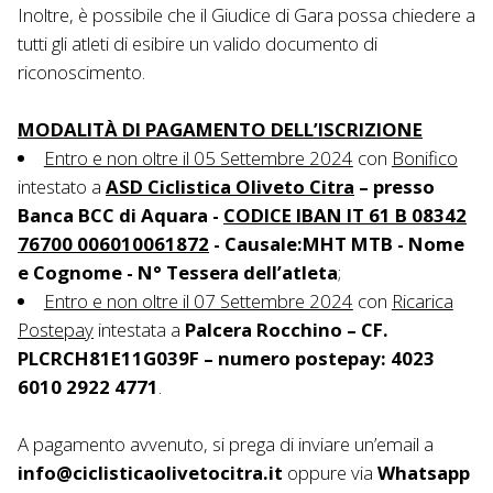
Inoltre, è possibile che il Giudice di Gara possa chiedere a
tutti gli atleti di esibire un valido documento di
riconoscimento.
MODALITÀ DI PAGAMENTO DELL’ISCRIZIONE
Entro e non oltre il 05 Settembre 2024
con
Bonifico
intestato a
ASD Ciclistica Oliveto Citra
– presso
Banca BCC di Aquara -
CODICE IBAN IT 61 B 08342
76700 006010061872
- Causale:MHT MTB - Nome
e Cognome - N° Tessera dell’atleta
;
Entro e non oltre il 07 Settembre 2024
con
Ricarica
Postepay
intestata a
Palcera Rocchino – CF.
PLCRCH81E11G039F – numero postepay: 4023
6010 2922 4771
.
A pagamento avvenuto, si prega di inviare un’email a
info@ciclisticaolivetocitra.it
oppure via
Whatsapp