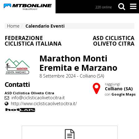
220 online
S
k
i
Home
Calendario Eventi
p
t
FEDERAZIONE
ASD CICLISTICA
o
CICLISTICA ITALIANA
OLIVETO CITRA
N
a
Marathon Monti
v
i
Eremita e Marzano
g
a
8 Settembre 2024 - Colliano (SA)
t
Contatti
raggiungi
i
Colliano (SA)
o
ASD Ciclistica Oliveto Citra
con
Google Maps
n
info@ciclisticaolivetocitra.it
http://www.ciclisticaolivetocitra.it/
S
k
i
p
t
o