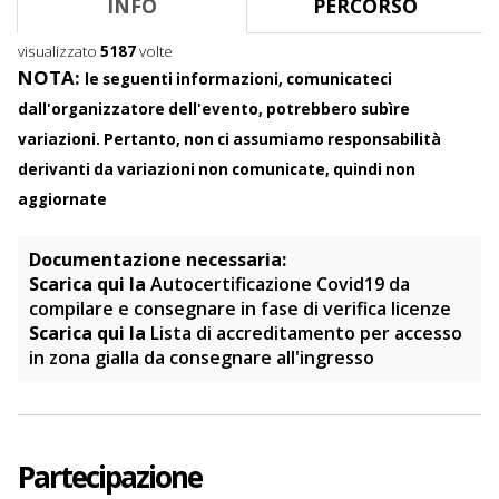
INFO
PERCORSO
C
o
visualizzato
5187
volte
n
NOTA:
le seguenti informazioni, comunicateci
t
e
dall'organizzatore dell'evento, potrebbero subìre
n
variazioni. Pertanto, non ci assumiamo responsabilità
t
derivanti da variazioni non comunicate, quindi non
aggiornate
Documentazione necessaria:
Scarica qui la
Autocertificazione Covid19 da
compilare e consegnare in fase di verifica licenze
Scarica qui la
Lista di accreditamento per accesso
in zona gialla da consegnare all'ingresso
Partecipazione