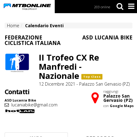
203 online
S
k
i
Home
Calendario Eventi
p
t
FEDERAZIONE
ASD LUCANIA BIKE
o
CICLISTICA ITALIANA
N
a
II Trofeo CX Re
v
i
Manfredi -
g
a
Nazionale
Top Class
t
12 Dicembre 2021 - Palazzo San Gervasio (PZ)
i
o
Contatti
raggiungi
n
Palazzo San
Gervasio (PZ)
ASD Lucania Bike
lucaniabike@gmail.com
con
Google Maps
S
k
i
p
t
o