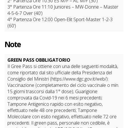
2° Partenza Ore 10:30 ES M/F – AL M/F (30’)
3° Partenza Ore 11:10 Juniores – MW-Donne – Master
4-5-6-7 Over (40’)
4° Partenza Ore 12:00 Open-Elit Sport-Master 1-2-3
(60’)
Note
GREEN PASS OBBLIGATORIO
Il Gree Pass si ottiene con una delle seguenti modalità,
come riportato dal sito ufficiale della Presidenza del
Consiglio del Ministri (https://www.dgc.gov.it/web/):
Vaccinazione (completamento del ciclo vaccinale o min.
15 giorni trascorsi dalla 1° dose); Guarigione
comprovata da Covid-19 nei 6 mesi precedenti;
Tampone Antigenico rapido con esito negativo,
effettuato nelle 48 ore precedenti; Tampone
Molecolare con esito negativo, effettuato nelle 72 ore
precedenti. Il green pass, personale non cedibile, è