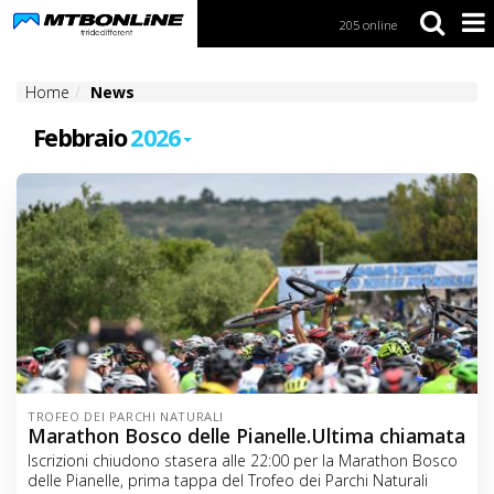
205 online
S
k
i
Home
News
p
t
Febbraio
2026
o
N
a
v
i
g
a
t
i
o
n
S
k
TROFEO DEI PARCHI NATURALI
i
Marathon Bosco delle Pianelle.Ultima chiamata
p
Iscrizioni chiudono stasera alle 22:00 per la Marathon Bosco
t
delle Pianelle, prima tappa del Trofeo dei Parchi Naturali
o