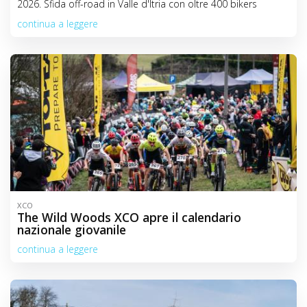
2026. Sfida off-road in Valle d'Itria con oltre 400 bikers
C
continua a leggere
o
n
t
e
n
t
XCO
The Wild Woods XCO apre il calendario
nazionale giovanile
continua a leggere