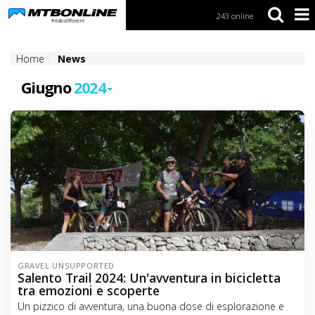
243 online
S
k
i
Home
News
p
t
Giugno
2024
o
N
a
v
i
g
a
t
i
o
n
S
k
GRAVEL UNSUPPORTED
i
Salento Trail 2024: Un'avventura in bicicletta
p
tra emozioni e scoperte
t
Un pizzico di avventura, una buona dose di esplorazione e
o