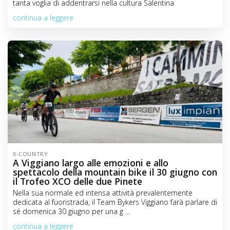
tanta voglia di addentrarsi nella cultura Salentina
C
continua a leggere
o
n
t
e
n
t
X-COUNTRY
A Viggiano largo alle emozioni e allo
spettacolo della mountain bike il 30 giugno con
il Trofeo XCO delle due Pinete
Nella sua normale ed intensa attività prevalentemente
dedicata al fuoristrada, il Team Bykers Viggiano farà parlare di
sé domenica 30 giugno per una g ...
continua a leggere