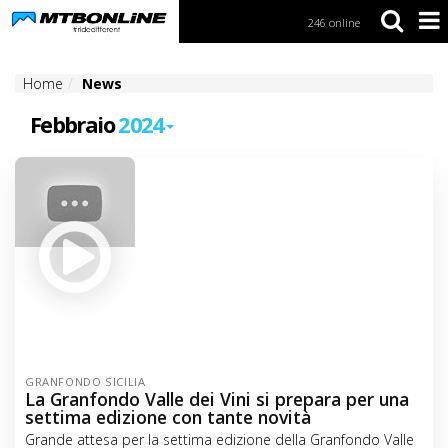
246 online
S
k
i
Home
News
p
t
Febbraio
2024
o
N
a
v
i
g
a
t
i
o
n
S
k
GRANFONDO SICILIA
i
La Granfondo Valle dei Vini si prepara per una
p
settima edizione con tante novità
t
Grande attesa per la settima edizione della Granfondo Valle
o