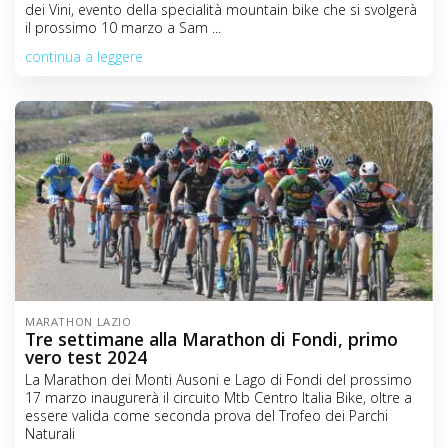
dei Vini, evento della specialità mountain bike che si svolgerà
C
il prossimo 10 marzo a Sam ...
o
n
continua a leggere
t
e
n
t
MARATHON LAZIO
Tre settimane alla Marathon di Fondi, primo
vero test 2024
La Marathon dei Monti Ausoni e Lago di Fondi del prossimo
17 marzo inaugurerà il circuito Mtb Centro Italia Bike, oltre a
essere valida come seconda prova del Trofeo dei Parchi
Naturali